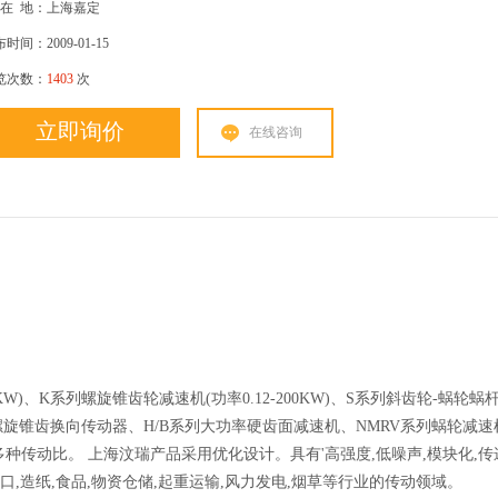
在
地：上海嘉定
时间：2009-01-15
览次数：
1403
次
立即询价
在线咨询
W)、K系列螺旋锥齿轮减速机(功率0.12-200KW)、S系列斜齿轮-蜗轮蜗杆减速
T系列螺旋锥齿换向传动器、H/B系列大功率硬齿面减速机、NMRV系列蜗轮减
多种传动比。 上海汶瑞产品采用优化设计。具有'高强度,低噪声,模块化,传
港口,造纸,食品,物资仓储,起重运输,风力发电,烟草等行业的传动领域。