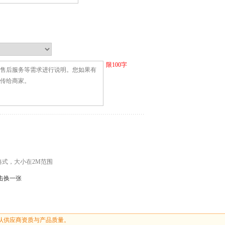
限
100
字
G格式，大小在2M范围
击换一张
认供应商资质与产品质量。