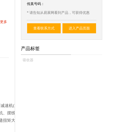
传真号码：
* 请告知从易展网看到产品，可获得优惠
更多
查看联系方式
进入产品页面
产品标签
吸收器
机(功率0.12-22KW)、F
速机、摆线针轮减速机、SWL蜗
递扭矩大,启动平稳'等特点,从