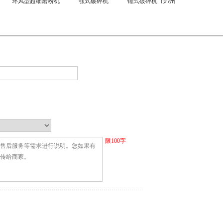
环风型超细磨粉机
颚式破碎机
锤式破碎机（郑州
（郑州金丰）
金丰）
限
100
字