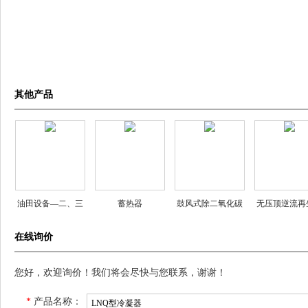
其他产品
油田设备—二、三
蓄热器
鼓风式除二氧化碳
无压顶逆流再
相分离器
器
阳离子交换
在线询价
您好，欢迎询价！我们将会尽快与您联系，谢谢！
*
产品名称：