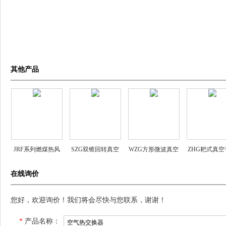
其他产品
JRF系列燃煤热风
SZG双锥回转真空
WZG方形微波真空
ZHG耙式真空
炉
干燥机
干燥机
机
在线询价
您好，欢迎询价！我们将会尽快与您联系，谢谢！
*
产品名称：