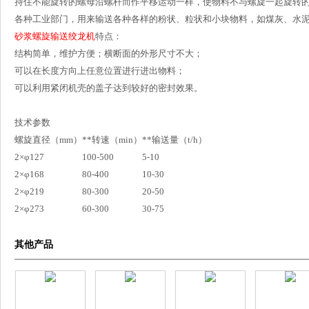
持住不能旋转的螺母沿螺杆而作平移运动一样，使物料不与螺旋一起旋转
各种工业部门，用来输送各种各样的粉状、粒状和小块物料，如煤灰、水
砂浆螺旋输送绞龙机
特点：
结构简单，维护方便；横断面的外形尺寸不大；
可以在长度方向上任意位置进行进出物料；
可以利用紧闭机壳的盖子达到较好的密封效果。
技术参数
螺旋直径（mm）
**转速（min）
**输送量（t/h）
2×φ127
100-500
5-10
2×φ168
80-400
10-30
2×φ219
80-300
20-50
2×φ273
60-300
30-75
其他产品