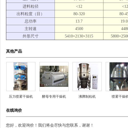
进料粒径
<12
<1
出料粒度（目）
80-320
80-4
总功率
13.7
19.0
主转速
4500
448
外形尺寸
5410×2130×3115
5800×250
其他产品
压力喷雾干燥机
酵母专用干燥机
沸腾制粒机
喷雾干燥
在线询价
您好，欢迎询价！我们将会尽快与您联系，谢谢！