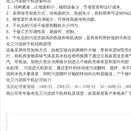
化工污泥烘干机
设备特点
1
、结构紧凑，占地面积小，辅助设备少，节省投资和运行成本。
2
90%
、采用传导加热方式，传热面积大，热损失小，热利用率可达
3
、楔形桨叶具有自净能力，可保持高效传热功能。
4
、干化后的污泥干燥度和颗粒大小均匀。
5
、干燥工艺可调性高，易操作、控制。
6
、干化后的污泥含较高的热值和有机成份，是具有利用价值的可再
化工污泥烘干机
结构原理
W
设备采用传导加热方式，由相互啮合的两根叶片轴，带有夹层
型壳
行，有机挥发物异味气体及其水份在密闭氛围下通过引风装置送至尾
汽、导热油。加热介质分为两路分别进入干燥机壳体夹层和桨叶内腔
化处理。
污泥进入机腔后，通过桨叶的转动使污泥翻转、搅拌，并不
泥的水份大量蒸发，同时污泥随叶片轴的转动向出料器输送，**干燥
处理能力
化工污泥烘干机
湿泥处理量规格：10吨/日，20吨/日，30～35吨/日，50～60吨/日，80吨
我公司常年备有
化工污泥烘干机
样机及现货，欢迎新老客户来电来厂